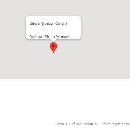
Strefa Rytmów Rańsko
Rańsko - Strefa Rytmow
®
®
and
are registered tr
GYROTONIC
GYROKINESIS