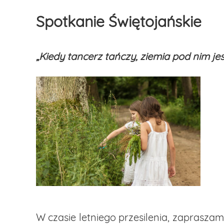
Przejdź
do
Spotkanie Świętojańskie
treści
„Kiedy tancerz tańczy, ziemia pod nim jes
W czasie letniego przesilenia, zapraszam