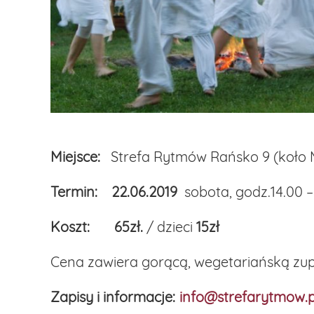
Miejsce:
Strefa Rytmów Rańsko 9 (koło 
Termin:
22.06.2019
sobota, godz.14.00 –
Koszt:
65zł.
/ dzieci
15zł
Cena zawiera gorącą, wegetariańską zupę
Zapisy i informacje:
info@strefarytmow.p