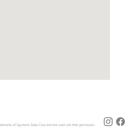
ademarks of Gyrotonic Sales Corp and are used with their permission.