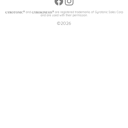
®
®
and
are registered trademarks of Gyrotonic Sales Corp
GYROTONIC
GYROKINESIS
and are used with their permission.
©2026