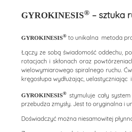
Przejdź
do
®
– sztuka r
GYROKINESIS
treści
®
to unikalna metoda pra
GYROKINESIS
Łączy ze sobą świadomość oddechu, pods
rotacjach i skłonach oraz powtórzenia
wielowymiarowego spiralnego ruchu. Ćw
kręgosłupa wydłużając, uelastyczniając 
®
stymuluje cały system
GYROKINESIS
przebudza zmysły. Jest to oryginalna i u
Doświadczyć można niesamowitej płynnośc