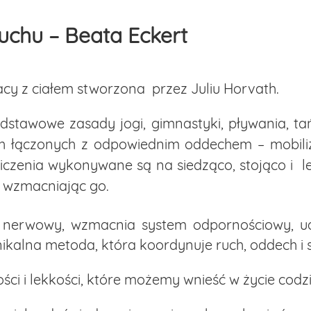
uchu – Beata Eckert
cy z ciałem stworzona przez Juliu Horvath.
tawowe zasady jogi, gimnastyki, pływania, tań
ch łączonych z odpowiednim oddechem – mobiliz
iczenia wykonywane są na siedząco, stojąco i l
i wzmacniając go.
 nerwowy, wzmacnia system odpornościowy, ua
nikalna metoda, która koordynuje ruch, oddech i 
i i lekkości, które możemy wnieść w życie codz