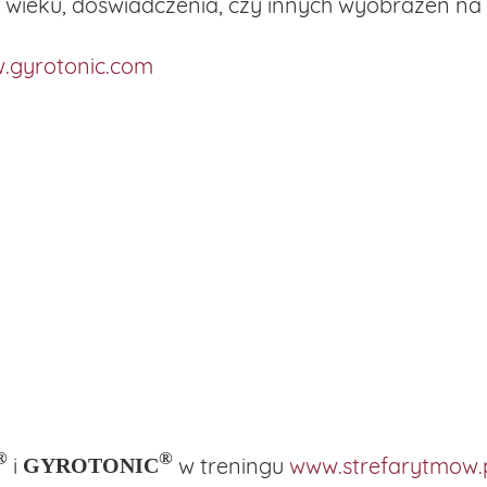
 wieku, doświadczenia, czy innych wyobrażeń na 
.gyrotonic.com
®
®
i
w treningu
www.strefarytmow.
GYROTONIC