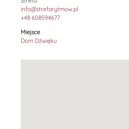
Strefa
info@strefarytmow.pl
+48 608594677
Miejsce
Dom Dźwięku