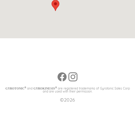
®
®
and
are registered trademarks of Gyrotonic Sales Corp
GYROTONIC
GYROKINESIS
and are used with their permission.
©2026